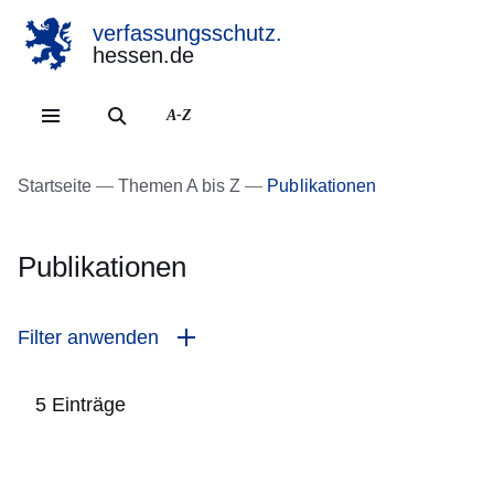
verfassungsschutz.
hessen.de
Direkt zum Kopf der Se
Direkt zum Inhalt
Direkt zum Fuß der Sei
A-Z
Startseite
Themen A bis Z
Publikationen
Publikationen
Filter anwenden
5 Einträge
:5