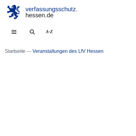
verfassungsschutz.
hessen.de
Direkt zum Kopf der Se
Direkt zum Inhalt
Direkt zum Fuß der Sei
A-Z
Startseite
Veranstaltungen des LfV Hessen